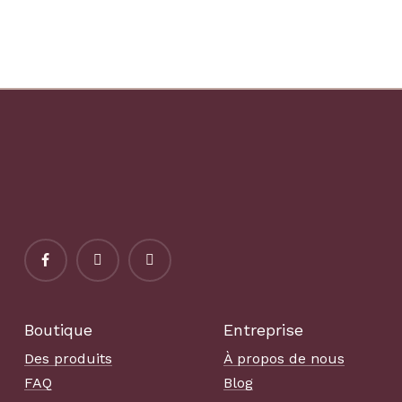
cadeau de décoration de
antidérapant pour chien
souvenir de Noël festif
et chat personnalisé,
pour chien chat papa
gadget informatique,
maman propriétaire
accessoire de bureau PC,
idée cadeau pour
collègue
Boutique
Entreprise
Des produits
À propos de nous
FAQ
Blog