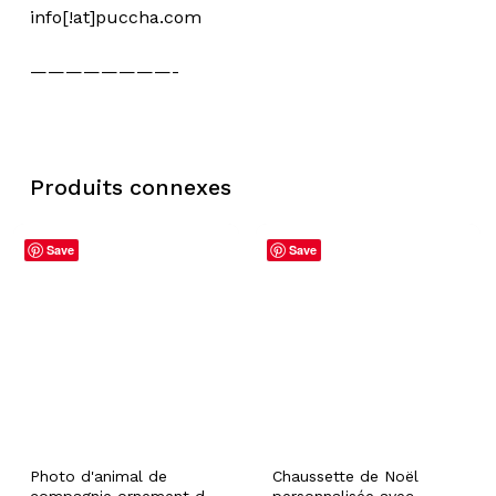
info[!at]puccha.com
————————-
Produits connexes
Save
Save
Photo d'animal de
Chaussette de Noël
compagnie ornement de
personnalisée avec