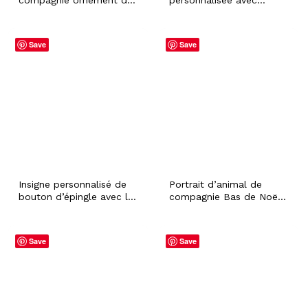
Noël personnalisé avec
photo de chien et chat
nom personnalisé chien
avec nom personnalisé
chat lapin hamster
pour animal de
Save
Save
fourrure bébé cadeau de
compagnie, lapin,
vacances festif arbre de
hamster, fourrure de
Noël décoration drôle
bébé, vacances festives,
décoration de cheminée
de Noël
Insigne personnalisé de
Portrait d’animal de
bouton d’épingle avec le
compagnie Bas de Noël
portrait et le nom
personnalisé avec nom
personnalisés d’animal
personnalisé Chien Chat
de compagnie, cadeau
Lapin Hamster Chiot
Save
Save
commémoratif de perte
Vacances Festive Noël
de sympathie
Cheminée Décoration de
d’accessoire de patch de
cheminée
visage de propriétaire de
chat de chien