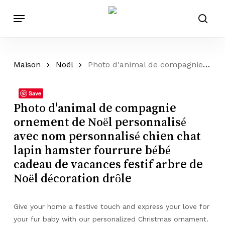
Passer
Menu
au
rech
contenu
principal
Maison
Noël
Photo d'animal de compagnie ornement de Noël personnalisé avec nom personnalisé chien chat lapin hamster fourrure bébé cadeau de vacances festif arbre de Noël décoration drôle
Save
Photo d'animal de compagnie
ornement de Noël personnalisé
avec nom personnalisé chien chat
lapin hamster fourrure bébé
cadeau de vacances festif arbre de
Noël décoration drôle
Give your home a festive touch and express your love for
your fur baby with our personalized Christmas ornament.