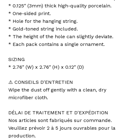
* 0.125″ (3mm) thick high-quality porcelain.
* One-sided print.
* Hole for the hanging string.
* Gold-toned string included.
* The height of the hole can slightly deviate.
* Each pack contains a single ornament.
SIZING
* 2.76″ (W) x 2.76″ (H) x 0.12″ (D)
⚠️ CONSEILS D'ENTRETIEN
Wipe the dust off gently with a clean, dry
microfiber cloth.
DÉLAI DE TRAITEMENT ET D'EXPÉDITION
Nos articles sont fabriqués sur commande.
Veuillez prévoir 2 à 5 jours ouvrables pour la
production.