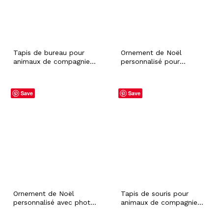
Tapis de bureau pour
Ornement de Noël
animaux de compagnie
personnalisé pour
avec portrait
animaux de compagnie
personnalisé nom
avec photo de chat de
personnalisé chien chat
chien et nom
Save
Save
antidérapant ordinateur
personnalisé, cadeau de
gadget PC bureau décor
vacances de Noël pour
accessoire collègue idée
bébé en fourrure de
cadeau
hamster de lapin pour
les amoureux des
animaux de compagnie
Ornement de Noël
Tapis de souris pour
personnalisé avec photo
animaux de compagnie
d’animal de compagnie
avec photo et nom
avec nom personnalisé,
personnalisés, tapis