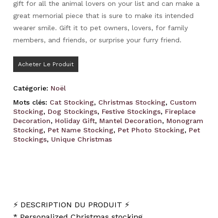
gift for all the animal lovers on your list and can make a
great memorial piece that is sure to make its intended
wearer smile. Gift it to pet owners, lovers, for family
members, and friends, or surprise your furry friend.
Acheter Le Produit
Catégorie:
Noël
Mots clés:
Cat Stocking
,
Christmas Stocking
,
Custom
Stocking
,
Dog Stockings
,
Festive Stockings
,
Fireplace
Decoration
,
Holiday Gift
,
Mantel Decoration
,
Monogram
Stocking
,
Pet Name Stocking
,
Pet Photo Stocking
,
Pet
Stockings
,
Unique Christmas
⚡️ DESCRIPTION DU PRODUIT ⚡️
* Personalized Christmas stocking.