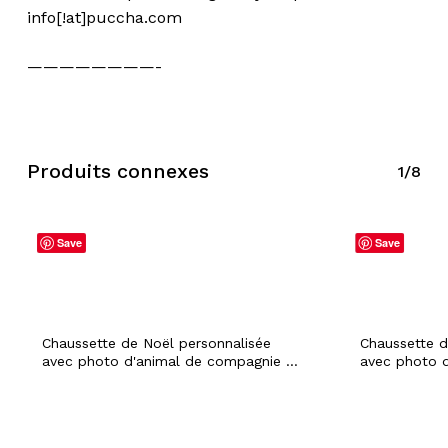
info[!at]puccha.com
————————-
Produits connexes
1/8
Save
Save
Chaussette de Noël personnalisée
Chaussette d
avec photo d'animal de compagnie et
avec photo 
nom personnalisé chien chat lapin
nom personna
hamster chiot vacances festive Noël
hamster chio
cheminée décoration de cheminée
cheminée dé