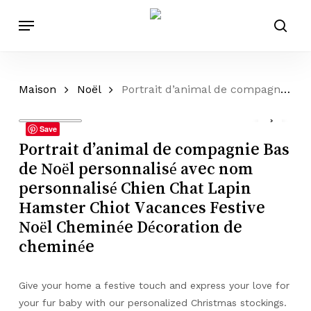
Passer
Menu
au
rech
contenu
principal
Maison
Noël
Portrait d’animal de compagnie Bas de Noël personnalisé avec nom personnalisé Chien Chat Lapin Hamster Chiot Vacances Festive Noël Cheminée Décoration de cheminée
Save
Portrait d’animal de compagnie Bas
de Noël personnalisé avec nom
personnalisé Chien Chat Lapin
Hamster Chiot Vacances Festive
Noël Cheminée Décoration de
cheminée
Give your home a festive touch and express your love for
your fur baby with our personalized Christmas stockings.