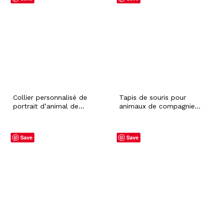
et chat personnalisé,
fourrure bébé cadeau de
gadget informatique,
vacances festif arbre de
accessoire de bureau PC,
Noël décoration drôle
idée cadeau pour
collègue
Collier personnalisé de
Tapis de souris pour
portrait d’animal de
animaux de compagnie
compagnie avec nom,
avec portrait
cadeau d’anniversaire
personnalisé nom
d’animal de compagnie
personnalisé chien chat
Save
Save
pour le propriétaire de
tapis antidérapant
papa de maman de chien
ordinateur gadget PC
de chat, collier
accessoire de bureau
personnalisé de photo
idée cadeau collègue
d’animal de compagnie,
en mémoire de la perte
de chien