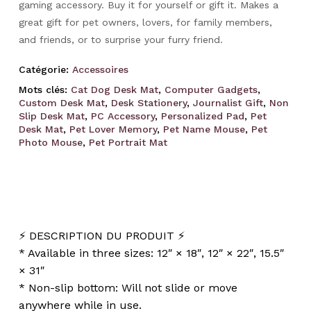
gaming accessory. Buy it for yourself or gift it. Makes a
great gift for pet owners, lovers, for family members,
and friends, or to surprise your furry friend.
Catégorie:
Accessoires
Mots clés:
Cat Dog Desk Mat
,
Computer Gadgets
,
Custom Desk Mat
,
Desk Stationery
,
Journalist Gift
,
Non
Slip Desk Mat
,
PC Accessory
,
Personalized Pad
,
Pet
Desk Mat
,
Pet Lover Memory
,
Pet Name Mouse
,
Pet
Photo Mouse
,
Pet Portrait Mat
⚡️ DESCRIPTION DU PRODUIT ⚡️
* Available in three sizes: 12″ × 18″, 12″ × 22″, 15.5″
× 31″
* Non-slip bottom: Will not slide or move
anywhere while in use.