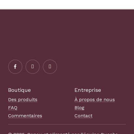
couverture de téléphone
Sac d’épicerie du marché
mince de Samsung
quotidien Cadeau de
Galaxy
propriétaire d’animal de
compagnie
Boutique
Entreprise
Des produits
À propos de nous
FAQ
Blog
Commentaires
Contact