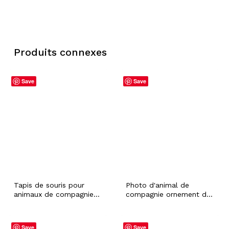
Produits connexes
Save
Save
Tapis de souris pour
Photo d'animal de
animaux de compagnie
compagnie ornement de
avec photo et nom
Noël personnalisé avec
personnalisés, tapis
nom personnalisé chien
antidérapant pour chien
chat lapin hamster
Save
Save