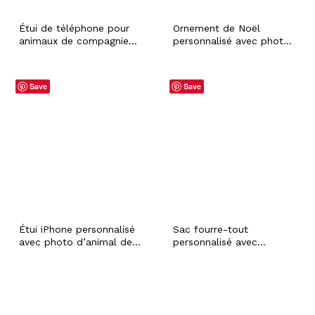
Étui de téléphone pour
Ornement de Noël
animaux de compagnie
personnalisé avec photo
personnalisé, étui de
d'animal de compagnie
téléphone photo pour
avec nom personnalisé,
chien personnalisé, étui
chien chat lapin hamster
Save
Save
personnalisé pour iPhone
fourrure bébé vacances
11, 12, 13 Samsung Galaxy
décoration festive
Dog Face Portrait,
d'arbre de Noël
cadeau de fiancé
Étui iPhone personnalisé
Sac fourre-tout
avec photo d’animal de
personnalisé avec
compagnie, étui iPhone
PORTRAIT D’ANIMAL
personnalisé de portrait
FAMILIER Photo et nom
de visage de chien, étui
de chien de chat
personnalisé d’illustration
personnalisé Toile
d’animal de compagnie,
spacieuse réutilisable