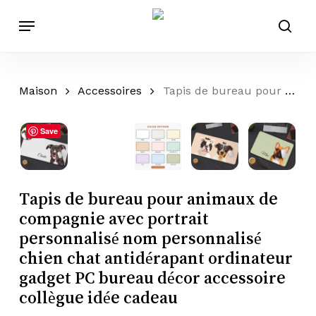
Passer
Menu
au
rech
contenu
principal
Maison
Accessoires
Tapis de bureau pour animaux de compagnie avec portrait personnalisé nom personnalisé chien chat antidérapant ordinateur gadget PC bureau décor accessoire collègue idée cadeau
Save
Tapis de bureau pour animaux de
compagnie avec portrait
personnalisé nom personnalisé
chien chat antidérapant ordinateur
gadget PC bureau décor accessoire
collègue idée cadeau