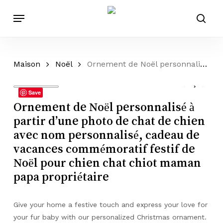
Passer
Menu
au
rech
contenu
principal
Maison
Noël
Ornement de Noël personnalisé à partir d’une photo de chat de chien avec nom personnalisé, cadeau de vacances commémoratif festif de Noël pour chien chat chiot maman papa propriétaire
Save
Ornement de Noël personnalisé à
partir d’une photo de chat de chien
avec nom personnalisé, cadeau de
vacances commémoratif festif de
Noël pour chien chat chiot maman
papa propriétaire
Give your home a festive touch and express your love for
your fur baby with our personalized Christmas ornament.