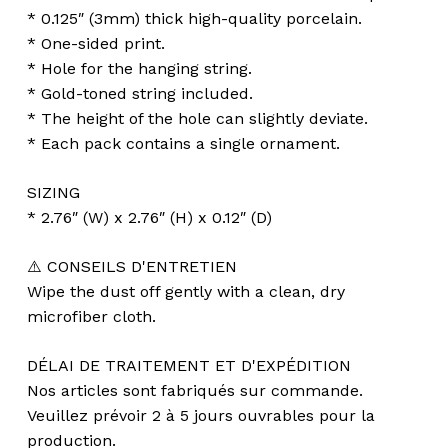
* 0.125″ (3mm) thick high-quality porcelain.
* One-sided print.
* Hole for the hanging string.
* Gold-toned string included.
* The height of the hole can slightly deviate.
* Each pack contains a single ornament.
SIZING
* 2.76″ (W) x 2.76″ (H) x 0.12″ (D)
⚠️ CONSEILS D'ENTRETIEN
Wipe the dust off gently with a clean, dry
microfiber cloth.
DÉLAI DE TRAITEMENT ET D'EXPÉDITION
Nos articles sont fabriqués sur commande.
Veuillez prévoir 2 à 5 jours ouvrables pour la
production.