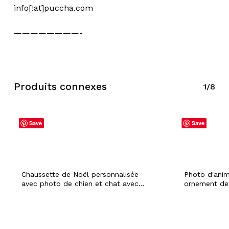
info[!at]puccha.com
————————-
Produits connexes
1/8
Save
Save
Chaussette de Noël personnalisée
Photo d'ani
avec photo de chien et chat avec
ornement de 
nom personnalisé pour animal de
nom personna
compagnie, lapin, hamster, fourrure
hamster fou
de bébé, vacances festives,
vacances fes
décoration de cheminée de Noël
décoration d