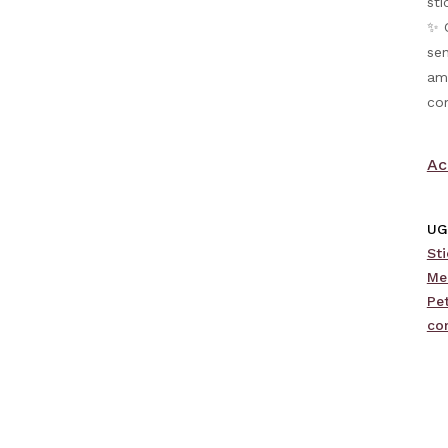
sti
✨ C
sen
amo
co
Ac
UG
Sti
Me
Pe
co