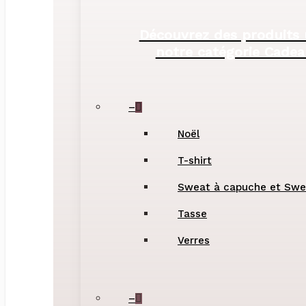
Découvrez des produits
notre catégorie Cadea
–
Noël
T-shirt
Sweat à capuche et Swe
Tasse
Verres
–