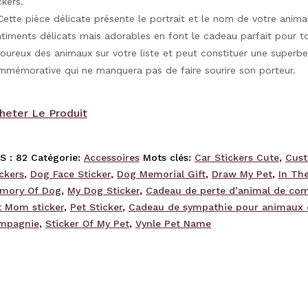
ckers.
ette pièce délicate présente le portrait et le nom de votre animal
timents délicats mais adorables en font le cadeau parfait pour t
ureux des animaux sur votre liste et peut constituer une superbe
mmémorative qui ne manquera pas de faire sourire son porteur.
heter Le Produit
S :
82
Catégorie:
Accessoires
Mots clés:
Car Stickers Cute
,
Cus
ckers
,
Dog Face Sticker
,
Dog Memorial Gift
,
Draw My Pet
,
In Th
mory Of Dog
,
My Dog Sticker
,
Cadeau de perte d’animal de co
t Mom sticker
,
Pet Sticker
,
Cadeau de sympathie pour animaux 
mpagnie
,
Sticker Of My Pet
,
Vynle Pet Name