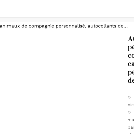
 nom d’animal de compagnie Vynle, à la mémoire du chien, cadeau du propriétaire de chat, autocollant de perte de visage d’animal de compagnie, cadeau de sympathie
A
p
c
c
p
d
✨ T
pic
✨ T
mak
pai