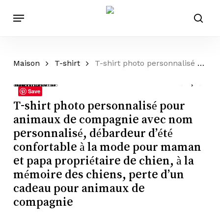
Passer
Menu
au
rech
contenu
principal
Maison
T-shirt
T-shirt photo personnalisé pour animaux de compagnie avec nom personnalisé, débardeur d’été confortable à la mode pour maman et papa propriétaire de chien, à la mémoire des chiens, perte d’un cadeau pour animaux de compagnie
Save
T-shirt photo personnalisé pour
animaux de compagnie avec nom
personnalisé, débardeur d’été
confortable à la mode pour maman
et papa propriétaire de chien, à la
mémoire des chiens, perte d’un
cadeau pour animaux de
compagnie