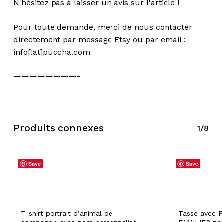
N'hésitez pas à laisser un avis sur l'article !
Pour toute demande, merci de nous contacter
directement par message Etsy ou par email :
info[!at]puccha.com
————————-
Produits connexes
1/8
Save
Save
T-shirt portrait d’animal de
Tasse avec 