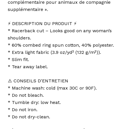
complémentaire pour animaux de compagnie
supplémentaire ».
⚡️ DESCRIPTION DU PRODUIT ⚡️
* Racerback cut – Looks good on any woman’s
shoulders.
* 60% combed ring spun cotton, 40% polyester.
* Extra light fabric (3.9 oz/yd² (132 g/m²)).
* Slim fit.
* Tear away label.
⚠️ CONSEILS D'ENTRETIEN
* Machine wash: cold (max 30C or 90F).
* Do not bleach.
* Tumble dry: low heat.
* Do not iron.
* Do not dry-clean.