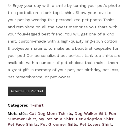
✨ Enjoy your day with a smile by turning your pet’s photo
to a portrait on a tank top t-shirt. Show your love to
your pet by wearing this personalized pet photo Tshirt
and reminisce on all the sweet memories you share with
your four-legged best friend. You will get one of a kind
shirt, custom-made with a high-quality ring-spun cotton
& polyester material to make as a beautiful keepsake for
your pet! Our personalized pet portrait tank top shirts are
available with a number of pet choices that makes them
a great gift in memory of your pet, pet birthday, pet loss,
pet remembrance, or pet owner.
Acheter Le Produit
Catégorie:
T-shirt
Mots clés:
Cat Dog Mom Tshirts
,
Dog Walker Gift
,
Fun
Summer Shirt
,
My Pet on a Shirt
,
Pet Adoption Shirt
,
Pet Face Shirts
,
Pet Groomer Gifts
,
Pet Lovers Shirt
,