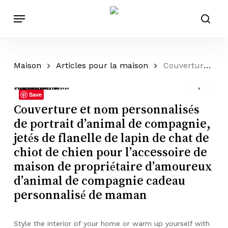
Passer
Menu
au
rech
contenu
principal
Maison
Articles pour la maison
Couverture et nom personnalisés de portrait d’animal de compagnie, jetés de flanelle de lapin de chat de chiot de chien pour l’accessoire de maison de propriétaire d’amoureux d’animal de compagnie cadeau personnalisé de maman
Save
Couverture et nom personnalisés
de portrait d’animal de compagnie,
jetés de flanelle de lapin de chat de
chiot de chien pour l’accessoire de
maison de propriétaire d’amoureux
d’animal de compagnie cadeau
personnalisé de maman
Style the interior of your home or warm up yourself with