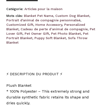
Catégorie:
Articles pour la maison
Mots clés:
Blanket Pet Name
,
Custom Dog Blanket
,
Portrait d'animal de compagnie personnalisé
,
Customized Gift
,
Home Accessory
,
Personalized
Blanket
,
Cadeau de perte d’animal de compagnie
,
Pet
Lover Gift
,
Pet Owner Gift
,
Pet Photo Blanket
,
Pet
Portrait Blanket
,
Puppy Soft Blanket
,
Sofa Throw
Blanket
⚡️ DESCRIPTION DU PRODUIT ⚡️
Plush Blanket
* 100% Polyester – This extremely strong and
durable synthetic fabric retains its shape and
dries quickly.