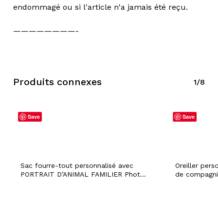
endommagé ou si l'article n'a jamais été reçu.
————————-
Produits connexes
1/8
Save
Save
Sac fourre-tout personnalisé avec
Oreiller pers
PORTRAIT D’ANIMAL FAMILIER Photo
de compagnie
et nom de chien de chat personnalisé
taie d’oreill
Toile spacieuse réutilisable Sac
propriétaire 
d’épicerie du marché quotidien
mémoire de la
Cadeau de propriétaire d’animal de
pour le visa