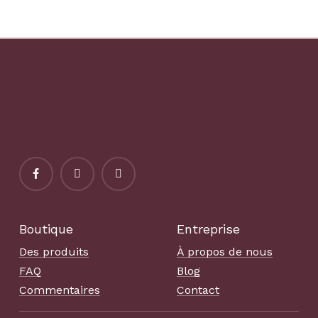
bébé festif Noël carte de
commémoratif
vacances drôle
propriétaire d’animal de
compagnie amant
artistique imprimable
Boutique
Entreprise
Des produits
À propos de nous
FAQ
Blog
Commentaires
Contact