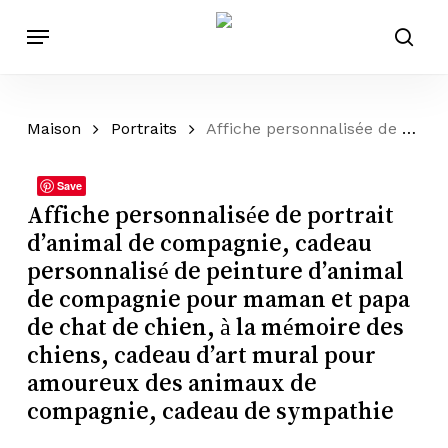
Passer
Menu
au
rech
contenu
principal
Maison
Portraits
Affiche personnalisée de portrait d’animal de compagnie, cadeau personnalisé de peinture d’animal de compagnie pour maman et papa de chat de chien, à la mémoire des chiens, cadeau d’art mural pour amoureux des animaux de compagnie, cadeau de sympathie
Save
Affiche personnalisée de portrait
d’animal de compagnie, cadeau
personnalisé de peinture d’animal
de compagnie pour maman et papa
de chat de chien, à la mémoire des
chiens, cadeau d’art mural pour
amoureux des animaux de
compagnie, cadeau de sympathie