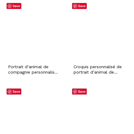
chien chat lapin cheval
Cup, Pet Owner
Save
Save
sympathie perte cadeau
Keepsake Memorial Loss
commémoratif
Sympathy Gift
propriétaire d’animal de
compagnie amant art
mural
Portrait d’animal de
Croquis personnalisé de
compagnie personnalisé
portrait d’animal de
Croquis au crayon Dessin
compagnie à partir d’une
de chat de chien à partir
photo, cadeau
d’une photo, Affiche
personnalisé de souvenir
Save
Save
photo personnalisée
d’illustration de perte
pour animaux de
d’animal de compagnie
compagnie pour le
pour le propriétaire de
propriétaire de l’animal
maman de lapin de chien
de compagnie, Cadeau
de chat
de sympathie
commémoratif pour la
perte d’un animal de