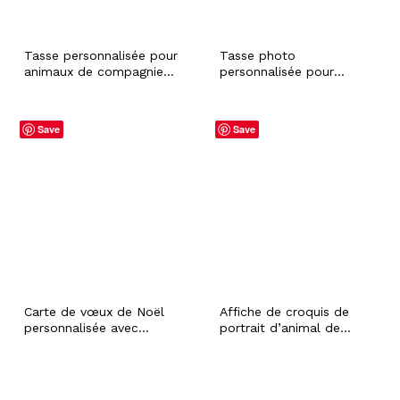
compagnie
Tasse personnalisée pour
Tasse photo
animaux de compagnie
personnalisée pour
avec photo et nom,
animaux de compagnie
tasse à café
avec nom, cadeau
personnalisée de portrait
personnalisé de
Save
Save
de chat de chien, cadeau
pendaison de crémaillère
de sympathie de
commémorative de
condoléances
portrait de chat de
commémoratives de
chien, cadeau de
propriétaire de papa de
sympathie de perte
maman d'animal de
d’animal de compagnie
compagnie
souvenir pour papa
maman
Carte de vœux de Noël
Affiche de croquis de
personnalisée avec
portrait d’animal de
photo d'animal de
compagnie avec nom
compagnie avec nom
personnalisé chien chat
personnalisé, chien chat
lapin cheval sympathie
lapin hamster fourrure
perte cadeau