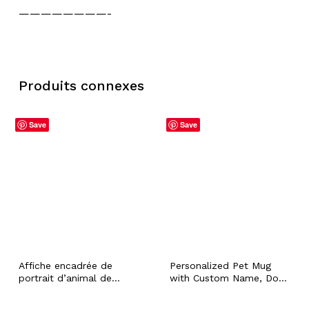
————————-
Produits connexes
Save
Save
Affiche encadrée de
Personalized Pet Mug
portrait d’animal de
with Custom Name, Dog
compagnie personnalisé
Cat Bunny Hamster
avec nom personnalisé
Puppy Portrait Coffee