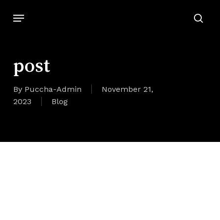
Zum
Speisekarte
Hauptinhalt
suc
springen
post
By
Puccha-Admin
November 21,
2023
Blog