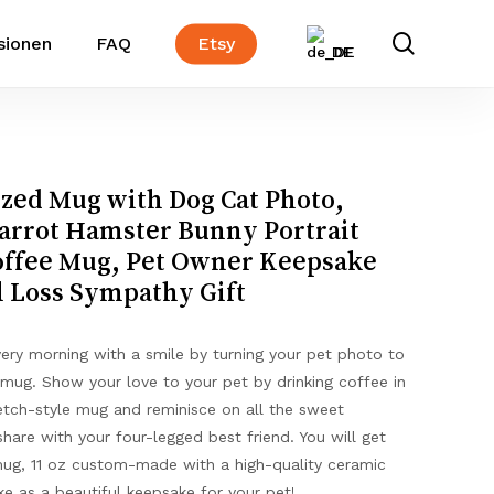
suchen
sionen
FAQ
Etsy
DE
ized Mug with Dog Cat Photo,
arrot Hamster Bunny Portrait
offee Mug, Pet Owner Keepsake
 Loss Sympathy Gift
very morning with a smile by turning your pet photo to
 mug. Show your love to your pet by drinking coffee in
etch-style mug and reminisce on all the sweet
are with your four-legged best friend. You will get
mug, 11 oz custom-made with a high-quality ceramic
e as a beautiful keepsake for your pet!