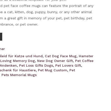
ed pet face coffee mugs can feature the portrait of any
e a cat, kitten, dog, puppy, bunny, or any other animal
 a great gift in memory of your pet, pet birthday, pet
mbrance, or pet owner.
her
ileid für Katze und Hund
,
Cat Dog Face Mug
,
Hamster
 Loving Memory Dog
,
New Dog Owner Gift
,
Pet Coffee
-Andenken
,
Pet Loss Gifts Dogs
,
Pet Lovers Gift
,
schenk für Haustiere
,
Pet Mug Custom
,
Pet
,
Pets Memorial Mugs