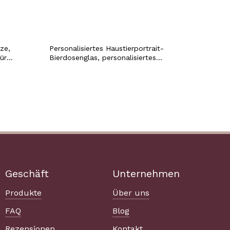
ze,
Personalisiertes Haustierportrait-
ür
Bierdosenglas, personalisiertes
denken
Haustierfoto-Pintglas, in Erinnerung an
t eines
den Haustierverlust, Tumbler-
Andenken, Neuheit, Katze, Hund,
Geburtstagsgeschenk
Geschäft
Unternehmen
Produkte
Über uns
FAQ
Blog
Rezensionen
Kontakt