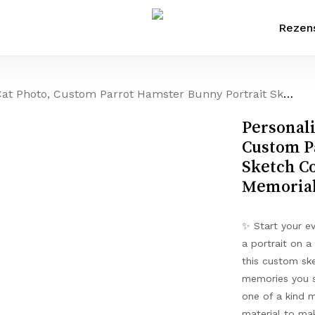
Rezen
t Hamster Bunny Portrait Sketch Coffee Mug, Pet Owner Keepsake Memorial Loss Sympathy Gift
Personal
Custom P
Sketch C
Memorial
✨ Start your e
a portrait on a
this custom sk
memories you sh
one of a kind 
material to mak