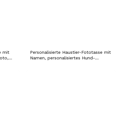
e mit
Personalisierte Haustier-Fototasse mit
oto,
Namen, personalisiertes Hund-
Katzen-Portrait, Erinnerungsgeschenk
asse,
zur Einweihung, Andenken,
Haustierverlust-Beileidsgeschenk für
Mama, Papa