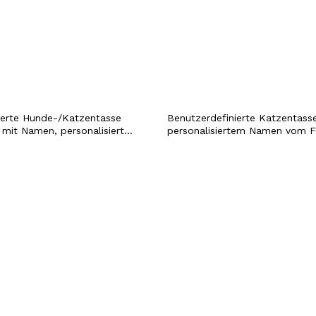
sierte Hunde-/Katzentasse
Benutzerdefinierte Katzentass
 mit Namen, personalisierte
personalisiertem Namen vom F
se, Hamster, Reisetasse,
Hundehase-Hamster-Porträt,
gsgeschenk, Beileidsgeschenk
minimalistische Skizze, Kaffeet
 und Papa
Haustier-Beileidsverlust-
Gedenkgeschenk