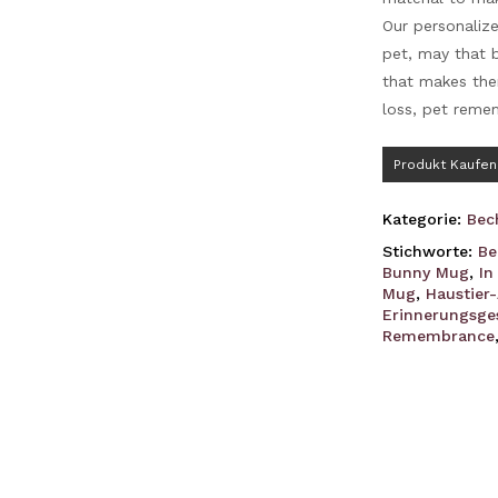
Our personaliz
pet, may that b
that makes them
loss, pet reme
Produkt Kaufen
Kategorie:
Bec
Stichworte:
Be
Bunny Mug
,
In
Mug
,
Haustier
Erinnerungsge
Remembrance