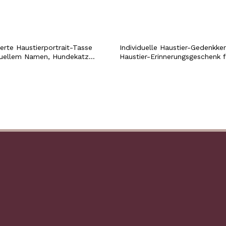
ierte Haustierportrait-Tasse
Individuelle Haustier-Gedenkker
iduellem Namen, Hundekatze-
Haustier-Erinnerungsgeschenk f
etasse, Haustierverlust-
Hundekatzenbesitzer, zum Ge
, Beileid, Beileidsgeschenk
an Hunde, Geschenk zum Verlus
Papa, Haustierbesitzer
Haustiers, Beileidsgeschenk,
Trauergeschenk