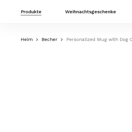
Zum
Hauptinhalt
Produkte
Weihnachtsgeschenke
springen
Heim
Becher
Personalized Mug with Dog Cat Photo, Custom Parro