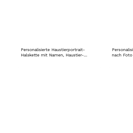
Personalisierte Haustierportrait-
Personali
Halskette mit Namen, Haustier-
nach Foto
Geburtstagsgeschenk für Katzen-
Skizze, Ha
Hund-Mutter-Vater-Besitzer,
Erinnerun
personalisierte Haustier-Foto-
für Mama
Halskette, in Erinnerung an den
Hundeverlust