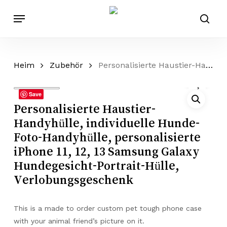
Zum
Speisekarte
Hauptinhalt
suc
springen
Heim
Zubehör
Personalisierte Haustier-Handyhülle, individuelle Hunde-Foto-Handyhülle, personalisierte iPhone 11, 12, 13 Samsung Galaxy Hundegesicht-Portrait-Hülle, Verlobungsgeschenk
Save
Personalisierte Haustier-
Handyhülle, individuelle Hunde-
Foto-Handyhülle, personalisierte
iPhone 11, 12, 13 Samsung Galaxy
Hundegesicht-Portrait-Hülle,
Verlobungsgeschenk
This is a made to order custom pet tough phone case
with your animal friend’s picture on it.