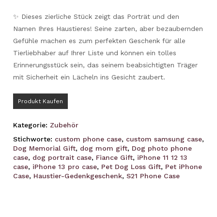
✨ Dieses zierliche Stück zeigt das Porträt und den
Namen Ihres Haustieres! Seine zarten, aber bezaubernden
Gefühle machen es zum perfekten Geschenk für alle
Tierliebhaber auf Ihrer Liste und können ein tolles
Erinnerungsstück sein, das seinem beabsichtigten Träger
mit Sicherheit ein Lächeln ins Gesicht zaubert.
Produkt Kaufen
Kategorie:
Zubehör
Stichworte:
custom phone case
,
custom samsung case
,
Dog Memorial Gift
,
dog mom gift
,
Dog photo phone
case
,
dog portrait case
,
Fiance Gift
,
iPhone 11 12 13
case
,
iPhone 13 pro case
,
Pet Dog Loss Gift
,
Pet iPhone
Case
,
Haustier-Gedenkgeschenk
,
S21 Phone Case