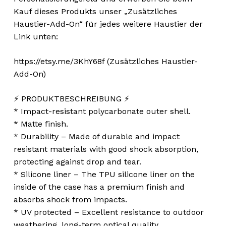
Kauf dieses Produkts unser „Zusätzliches
Haustier-Add-On“ für jedes weitere Haustier der
Link unten:
https://etsy.me/3KhY68f (Zusätzliches Haustier-
Add-On)
⚡️ PRODUKTBESCHREIBUNG ⚡️
* Impact-resistant polycarbonate outer shell.
* Matte finish.
* Durability – Made of durable and impact
resistant materials with good shock absorption,
protecting against drop and tear.
* Silicone liner – The TPU silicone liner on the
inside of the case has a premium finish and
absorbs shock from impacts.
* UV protected – Excellent resistance to outdoor
weathering, long-term optical quality.