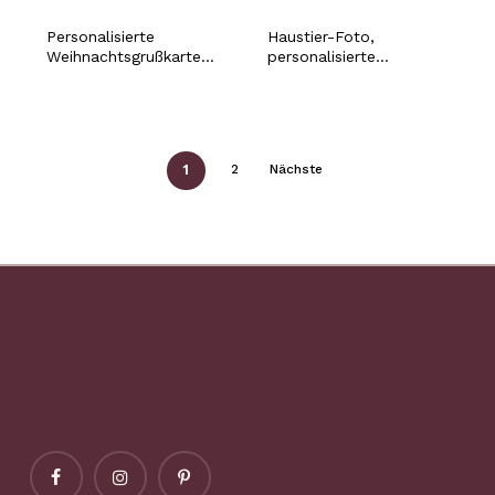
Personalisierte
Haustier-Foto,
Weihnachtsgrußkarte
personalisierte
mit Haustierfoto und
Weihnachtstasse mit
individuellem Namen,
individuellem Namen,
Hund, Katze, Hase,
Hund, Katze, Hase,
Hamster, Fell, Baby,
Hamster, Fell, Baby,
festliche Weihnachten,
Urlaub, festliches
1
2
Nächste
lustige Weihnachtskarte
Weihnachtsgeschenk
für Katze, Hund,
Mutter, Vater, Besitzer