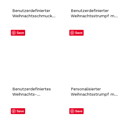
Benutzerdefinierter
Benutzerdefinierter
Weihnachtsschmuck
Weihnachtsstrumpf mit
mit Foto eines Hundes
Haustierfoto und
und einer Katze mit
personalisiertem
personalisiertem
Namen, Hund, Katze,
Save
Save
Namen, festliches
Hase, Hamster, Welpe,
Weihnachtsgeschenk
Urlaub, festliche
für den Besitzer eines
Weihnachten,
Hundes, eines Welpen,
Kaminsims-Dekoration
einer Mutter, eines
Vaters
Benutzerdefiniertes
Personalisierter
Weihnachts-
Weihnachtsstrumpf mit
Geschenkpapier mit
Hunde- und
personalisiertem
Katzenfoto, mit
Namen,
individuellem Namen,
Save
Save
weihnachtliches,
Haustier, Hase,
lustiges Geschenkpapier
Hamster, Fell, Baby,
für Freunde, Familie,
Urlaub, festliche